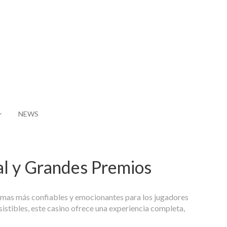
NEWS
al y Grandes Premios
rmas más confiables y emocionantes para los jugadores
stibles, este casino ofrece una experiencia completa,