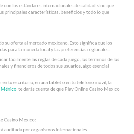
 con los estándares internacionales de calidad, sino que
s principales características, beneficios y todo lo que
do su oferta al mercado mexicano. Esto significa que los
s para la moneda local y las preferencias regionales.
ar fácilmente las reglas de cada juego, los términos de los
les y financieros de todos sus usuarios, algo esencial
n tu escritorio, en una tablet o en tu teléfono móvil, la
o México
, te darás cuenta de que Play Online Casino Mexico
ine Casino Mexico:
tá auditada por organismos internacionales.