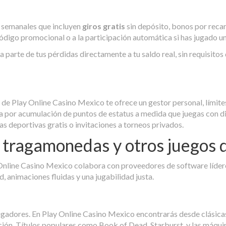
 semanales que incluyen
giros gratis
sin depósito, bonos por reca
código promocional o a la participación automática si has jugado u
arte de tus pérdidas directamente a tu saldo real, sin requisitos 
 de Play Online Casino Mexico te ofrece un gestor personal, límite
rga por acumulación de puntos de estatus a medida que juegas con d
s deportivas gratis o invitaciones a torneos privados.
 tragamonedas y otros juegos 
ay Online Casino Mexico colabora con proveedores de software lí
d, animaciones fluidas y una jugabilidad justa.
 jugadores. En Play Online Casino Mexico encontrarás desde clásic
cación. Títulos populares como Book of Dead, Starburst, y las máqu