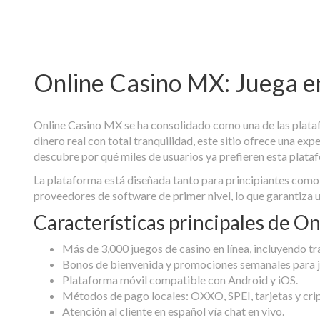
Online Casino MX: Juega en
Online Casino MX se ha consolidado como una de las plataf
dinero real con total tranquilidad, este sitio ofrece una 
descubre por qué miles de usuarios ya prefieren esta plata
La plataforma está diseñada tanto para principiantes como p
proveedores de software de primer nivel, lo que garantiza u
Características principales de O
Más de 3,000 juegos de casino en línea, incluyendo t
Bonos de bienvenida y promociones semanales para ju
Plataforma móvil compatible con Android y iOS.
Métodos de pago locales: OXXO, SPEI, tarjetas y cr
Atención al cliente en español vía chat en vivo.