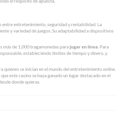
ido el requisito de apuesta.
o entre entretenimiento, seguridad y rentabilidad. La
iente y variedad de juegos. Su adaptabilidad a dispositivos
e las más de 1,000 tragamonedas para
jugar en línea
. Para
esponsable, estableciendo límites de tiempo y dinero, y
a quienes se inician en el mundo del entretenimiento online.
que este casino se haya ganado un lugar destacado en el
desde donde quieras.