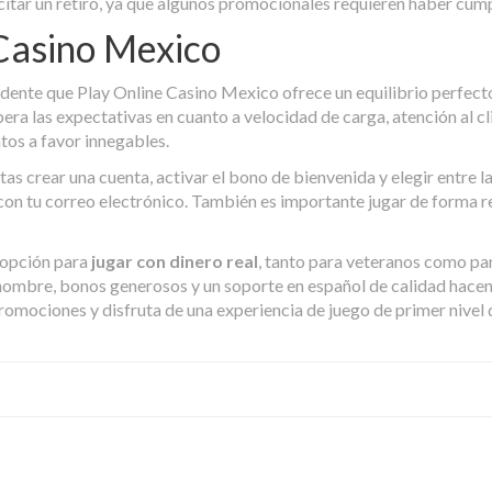
itar un retiro, ya que algunos promocionales requieren haber cumpl
 Casino Mexico
evidente que Play Online Casino Mexico ofrece un equilibrio perfect
ra las expectativas en cuanto a velocidad de carga, atención al cl
tos a favor innegables.
itas crear una cuenta, activar el bono de bienvenida y elegir entr
e con tu correo electrónico. También es importante jugar de forma r
 opción para
jugar con dinero real
, tanto para veteranos como par
nombre, bonos generosos y un soporte en español de calidad hacen 
omociones y disfruta de una experiencia de juego de primer nivel 