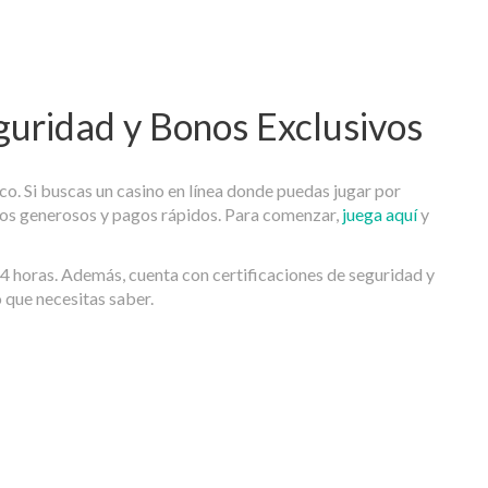
guridad y Bonos Exclusivos
. Si buscas un casino en línea donde puedas jugar por
onos generosos y pagos rápidos. Para comenzar,
juega aquí
y
24 horas. Además, cuenta con certificaciones de seguridad y
 que necesitas saber.