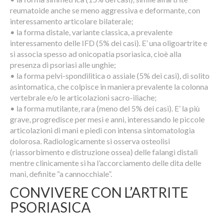
reumatoide anche se meno aggressiva e deformante, con
interessamento articolare bilaterale;
• la forma distale, variante classica, a prevalente
interessamento delle IFD (5% dei casi). E’ una oligoartrite e
si associa spesso ad onicopatia psoriasica, cioè alla
presenza di psoriasi alle unghie;
• la forma pelvi-spondilitica o assiale (5% dei casi), di solito
asintomatica, che colpisce in maniera prevalente la colonna
vertebrale e/o le articola­zioni sacro-iliache;
• la forma mutilante, rara (meno del 5% dei casi). E’ la più
grave, progredisce per mesi e anni, interessando le piccole
articolazioni di mani e piedi con intensa sintomatologia
dolorosa. Radiologi­camente si osserva osteolisi
(riassorbimento e distruzione ossea) delle falangi distali
mentre clinicamente si ha l’accorciamento delle dita delle
mani, definite “a cannocchiale”.
CONVIVERE CON L’ARTRITE
PSORIASICA