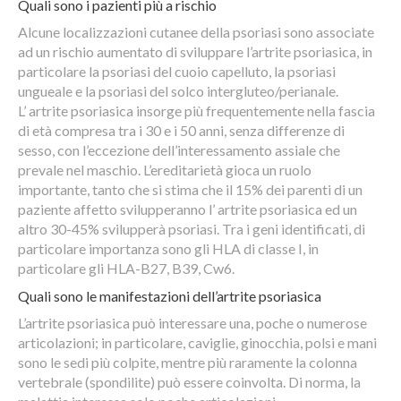
Quali sono i pazienti più a rischio
Alcune localizzazioni cutanee della psoriasi sono associate
ad un rischio aumentato di sviluppare l’artrite psoriasica, in
particolare la psoriasi del cuoio capelluto, la psoriasi
ungueale e la psoriasi del solco intergluteo/perianale.
L’ artrite psoriasica insorge più frequentemente nella fascia
di età compresa tra i 30 e i 50 anni, senza differenze di
sesso, con l’eccezione dell’interessamento assiale che
prevale nel maschio. L’ereditarietà gioca un ruolo
importante, tanto che si stima che il 15% dei parenti di un
paziente affetto svilupperanno l’ artrite psoriasica ed un
altro 30-45% svilupperà psoriasi. Tra i geni identificati, di
particolare importanza sono gli HLA di classe I, in
particolare gli HLA-B27, B39, Cw6.
Quali sono le manifestazioni dell’artrite psoriasica
L’artrite psoriasica può interessare una, poche o numerose
articolazioni; in particolare, caviglie, ginocchia, polsi e mani
sono le sedi più colpite, mentre più raramente la colonna
vertebrale (spondilite) può essere coinvolta. Di norma, la