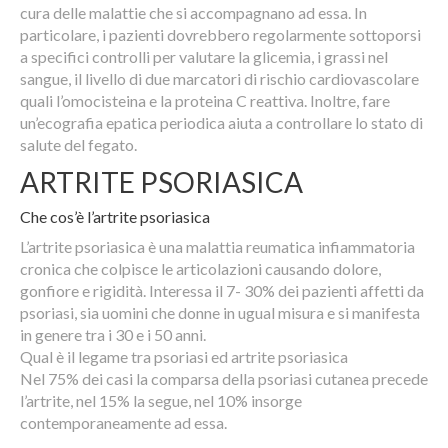
cura delle malattie che si accompagnano ad essa. In
particolare, i pazienti dovrebbero regolarmente sottoporsi
a specifici controlli per valutare la glicemia, i grassi nel
sangue, il livello di due marcatori di rischio cardiovascolare
quali l’omocisteina e la proteina C reattiva. Inoltre, fare
un’ecografia epatica periodica aiuta a controllare lo stato di
salute del fegato.
ARTRITE PSORIASICA
Che cos’è l’artrite psoriasica
L’artrite psoriasica è una malattia reumatica infiammatoria
cronica che colpisce le articolazioni causando dolore,
gonfiore e rigidità. Interessa il 7- 30% dei pazienti affetti da
psoriasi, sia uomini che donne in ugual misura e si manifesta
in genere tra i 30 e i 50 anni.
Qual è il legame tra psoriasi ed artrite psoriasica
Nel 75% dei casi la comparsa della psoriasi cutanea precede
l’artrite, nel 15% la segue, nel 10% insorge
contemporaneamente ad essa.