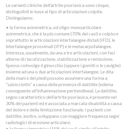
Le varianti cliniche dell’artrite psoriasica sono cinque,
distinguibili in base al tipo di articolazioni colpite.
Distinguiamo:
• la forma asimmetrica, od oligo-monoarticolare
asimmetrica, che è la più comune (70% dei casi) e colpisce
soprattutto le articolazioni interfalan­gee distali (IFD), le
interfalangee prossimali (IFP) e le metacarpofalangee.
Interessa, usualmente, da una a tre articolazioni, con fasi
alterne di ria­cutizzazione, stabilizzazione e remissione.
Spesso coinvolge il ginocchio (oppure i gomiti o le caviglie)
insieme ad una o due articolazioni inter­falangee. Le dita
della mani e dei piedi possono assumere una forma a
“salsicciotto” a causa della presenza di dattilite (edema
conseguente all’infiammazione peritendinea). La dattilite,
segno caratteristico dell’artrite psoriasica, è presente nel
30% dei pazienti ed è associata a marcata disabilità a causa
del dolo­re e della limitazione funzionale. I pazienti con
dattilite, inoltre, sviluppa­no con maggiore frequenza segni
radiologici di erosione articolare;
• la forma simmetrica (15% dei casi), simile all’artrite