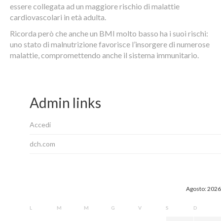
essere collegata ad un maggiore rischio di malattie
cardiovascolari in età adulta.
Ricorda però che anche un BMI molto basso ha i suoi rischi:
uno stato di malnutrizione favorisce l’insorgere di numerose
malattie, compromettendo anche il sistema immunitario.
Admin links
Accedi
dch.com
Agosto: 2026
L
M
M
G
V
S
D